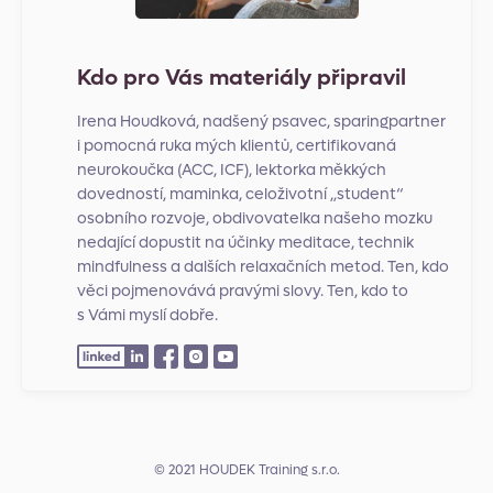
Kdo pro Vás materiály připravil
Irena Houdková, nadšený psavec, sparingpartner
i pomocná ruka mých klientů, certifikovaná
neurokoučka (ACC, ICF), lektorka měkkých
dovedností, maminka, celoživotní „student“
osobního rozvoje, obdivovatelka našeho mozku
nedající dopustit na účinky meditace, technik
mindfulness a dalších relaxačních metod. Ten, kdo
věci pojmenovává pravými slovy. Ten, kdo to
s Vámi myslí dobře.
© 2021 HOUDEK Training s.r.o.