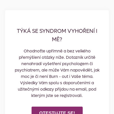
TÝKÁ SE SYNDROM VYHOŘENÍ I
MĚ?
Ohodnoťte upřímně a bez velkého
přemýšlení otázky níže. Dotazník určitě
nenahradí vyšetření psychologem či
psychiatrem, ale může Vám napovědět, jak
moc je či není Burn - out i Vaše téma.
Výsledky Vám spolu s doporučeními a
užitečnými odkazy přijdou na email, pod
kterým jste se registrovali.